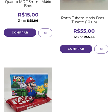
Quadro MDF 3mm - Mário
Bros
R$15,00
Porta Tubete Mario Bros +
3
x de
R$5,86
Tubete (10 un)
R$55,00
COMPRAR
12
x de
R$5,66