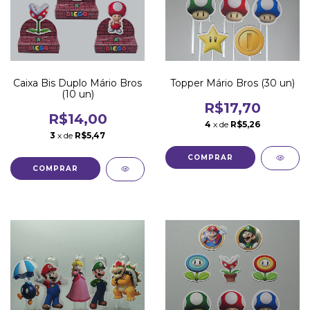
Caixa Bis Duplo Mário Bros
Topper Mário Bros (30 un)
(10 un)
R$17,70
R$14,00
4
x de
R$5,26
3
x de
R$5,47