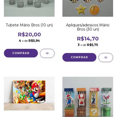
Tubete Mário Bros (10 un)
Apliques/adesivos Mário
Bros (30 un)
R$20,00
R$14,70
4
x de
R$5,94
3
x de
R$5,75