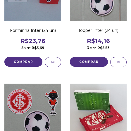
Forminha Inter (24 un)
Topper Inter (24 un)
R$23,76
R$14,16
5
x de
R$5,69
3
x de
R$5,53