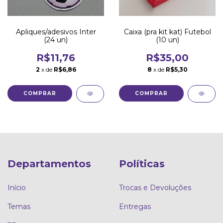
Apliques/adesivos Inter
Caixa (pra kit kat) Futebol
(24 un)
(10 un)
R$11,76
R$35,00
2
x de
R$6,86
8
x de
R$5,30
Departamentos
Políticas
Início
Trocas e Devoluções
Temas
Entregas