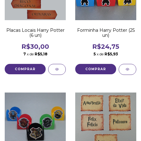
Placas Locais Harry Potter
Forminha Harry Potter (25
(6 un)
un)
R$30,00
R$24,75
7
x de
R$5,18
5
x de
R$5,93