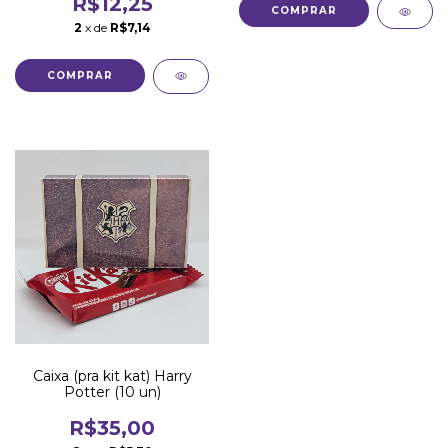
R$12,25
COMPRAR
2
x de
R$7,14
Caixa (pra kit kat) Harry
Potter (10 un)
R$35,00