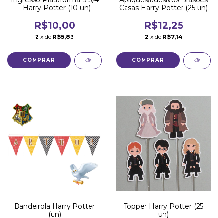
Ingresso Plataforma 9 3/4
Apliques/adesivos Brasões
- Harry Potter (10 un)
Casas Harry Potter (25 un)
R$10,00
R$12,25
2
x de
R$5,83
2
x de
R$7,14
Bandeirola Harry Potter
Topper Harry Potter (25
(un)
un)