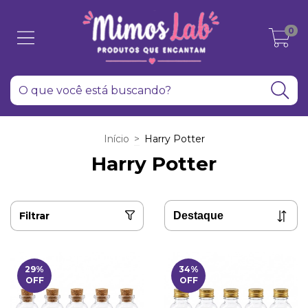
0
Início
>
Harry Potter
Harry Potter
Filtrar
29
%
34
%
OFF
OFF