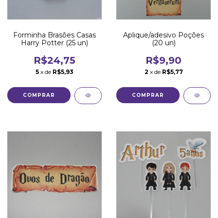
Forminha Brasões Casas
Aplique/adesivo Poções
Harry Potter (25 un)
(20 un)
R$24,75
R$9,90
5
x de
R$5,93
2
x de
R$5,77