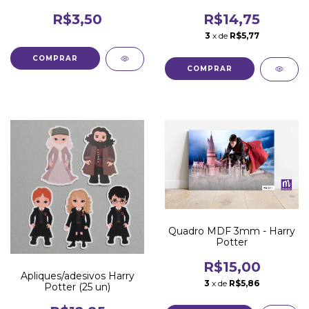
R$3,50
R$14,75
3
x de
R$5,77
Quadro MDF 3mm - Harry
Potter
R$15,00
Apliques/adesivos Harry
3
x de
R$5,86
Potter (25 un)