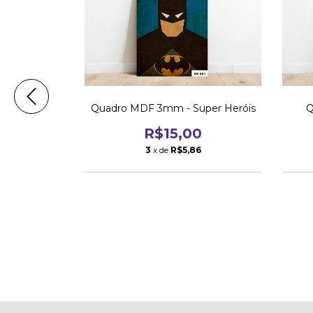
 - Homem
Quadro MDF 3mm - Super Heróis
Q
R$15,00
0
3
x de
R$5,86
6