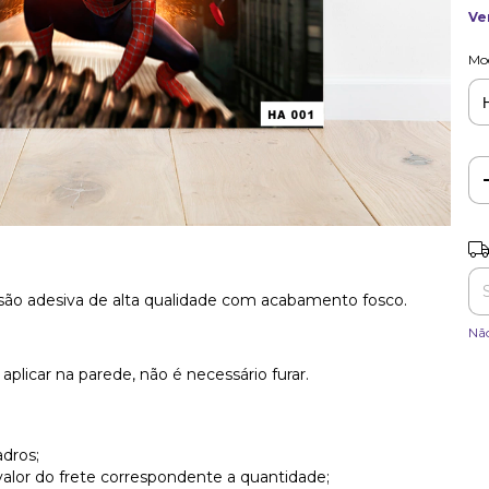
Ve
Mo
Ent
o adesiva de alta qualidade com acabamento fosco.
Nã
e aplicar na parede, não é necessário furar.
adros;
alor do frete correspondente a quantidade;