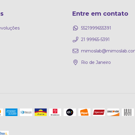
as
Entre em contato
evoluções
5521999655391
21 99965-5391
mimoslab@mimoslab.co
Rio de Janeiro