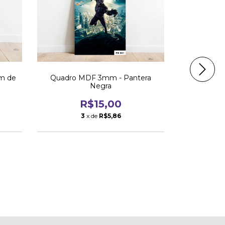
m de
Quadro MDF 3mm - Pantera
Quadro MD
Negra
R$15,00
3
x de
R$5,86