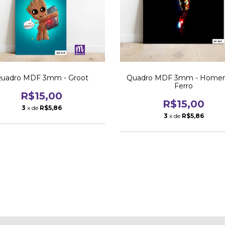
uadro MDF 3mm - Groot
Quadro MDF 3mm - Home
Ferro
R$15,00
R$15,00
3
x de
R$5,86
3
x de
R$5,86