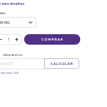
r mais detalhes
delo
ALTERAR CEP
regas para o CEP:
Meios de envio
CALCULAR
o sei meu CEP