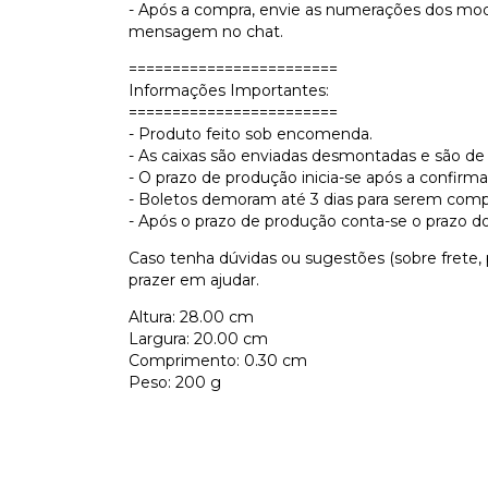
- Após a compra, envie as numerações dos mod
mensagem no chat.
========================
Informações Importantes:
========================
- Produto feito sob encomenda.
- As caixas são enviadas desmontadas e são de
- O prazo de produção inicia-se após a confir
- Boletos demoram até 3 dias para serem com
- Após o prazo de produção conta-se o prazo do
Caso tenha dúvidas ou sugestões (sobre fret
prazer em ajudar.
Altura: 28.00 cm
Largura: 20.00 cm
Comprimento: 0.30 cm
Peso: 200 g