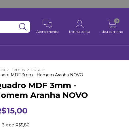
0
Atendimento
Minha conta
Meu carrinho
cio
>
Temas
>
Luta
>
adro MDF 3mm - Homem Aranha NOVO
uadro MDF 3mm -
Homem Aranha NOVO
R$15,00
3
x de
R$5,86