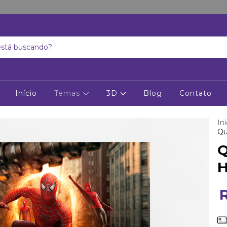
Início
Temas
3D
Blog
Contato
Iní
Qu
Q