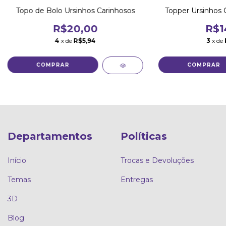
Topo de Bolo Ursinhos Carinhosos
Topper Ursinhos C
R$20,00
R$1
4
x de
R$5,94
3
x de
Departamentos
Políticas
Início
Trocas e Devoluções
Temas
Entregas
3D
Blog