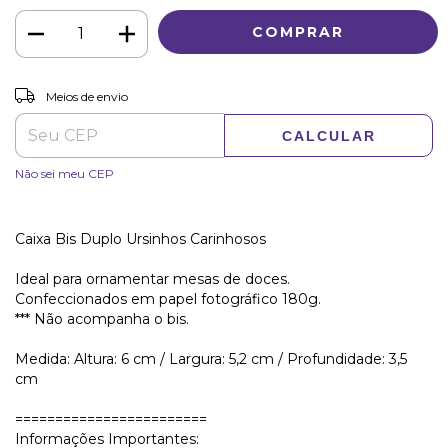
ALTERAR CEP
Entregas para o CEP:
Meios de envio
CALCULAR
Não sei meu CEP
Caixa Bis Duplo Ursinhos Carinhosos
Ideal para ornamentar mesas de doces.
Confeccionados em papel fotográfico 180g.
*** Não acompanha o bis.
Medida: Altura: 6 cm / Largura: 5,2 cm / Profundidade: 3,5
cm
========================
Informações Importantes: